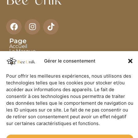
Page
Accueil
La Marque
Les Artisans
Gérer le consentement
Boutique
Blog
Pour offrir les meilleures expériences, nous utilisons des
Collection
technologies telles que les cookies pour stocker et/ou
Sacs en Raphia
Chapeaux
accéder aux informations des appareils. Le fait de
Accessoires en Cornes
consentir à ces technologies nous permettra de traiter
des données telles que le comportement de navigation ou
Contact
les ID uniques sur ce site. Le fait de ne pas consentir ou
Nous contactez directement
de retirer son consentement peut avoir un effet négatif
contact@bee-unik.com
sur certaines caractéristiques et fonctions.
+32 60 45 64 38