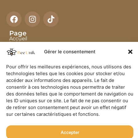
Page
Accueil
La Marque
Les Artisans
Gérer le consentement
Boutique
Blog
Pour offrir les meilleures expériences, nous utilisons des
Collection
technologies telles que les cookies pour stocker et/ou
Sacs en Raphia
accéder aux informations des appareils. Le fait de
Chapeaux
Accessoires en Cornes
consentir à ces technologies nous permettra de traiter
des données telles que le comportement de navigation ou
Contact
les ID uniques sur ce site. Le fait de ne pas consentir ou
Nous contactez directement
de retirer son consentement peut avoir un effet négatif
contact@bee-unik.com
sur certaines caractéristiques et fonctions.
+32 60 45 64 38
Accepter